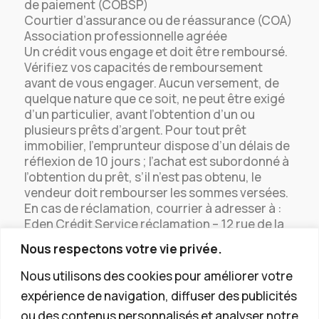
de paiement (COBSP)
Courtier d’assurance ou de réassurance (COA)
Association professionnelle agréée
Un crédit vous engage et doit être remboursé.
Vérifiez vos capacités de remboursement
avant de vous engager. Aucun versement, de
quelque nature que ce soit, ne peut être exigé
d’un particulier, avant l’obtention d’un ou
plusieurs prêts d’argent. Pour tout prêt
immobilier, l’emprunteur dispose d’un délais de
réflexion de 10 jours ; l’achat est subordonné à
l’obtention du prêt, s’il n’est pas obtenu, le
vendeur doit rembourser les sommes versées.
En cas de réclamation, courrier à adresser à :
Eden Crédit Service réclamation – 12 rue de la
Garenne – 33 650 Saint Selves
Nous respectons votre vie privée.
Médiateur : ANM CONSOMMATION, 2 rue de
Colmar, 94 300 Vincennes,
Nous utilisons des cookies pour améliorer votre
contact@anm-conso, 01 46 81 20 95.
expérience de navigation, diffuser des publicités
ou des contenus personnalisés et analyser notre